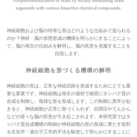
compartmentalization of brain by locally stimulating brain
organoids with various bioactive chemical compounds.
神経細胞および脳の特有な形はどのような仕組みで造られる
のか？神経・脳の形態形成の機構を明らかにすることによっ
て、脳の発生の仕組みを解明し、脳の疾患を克服することを
目指します。
神経細胞を形づくる機構の解明
神経細胞の形は、正常な神経回路を形成するためにとても重
要な要素です。神経細胞は発生の過程で緻密にタンパク質の
合成を制御し、複雑な形を形成します。この制御に異常が起
きると、神経細胞が正常に形づくられず、自閉症やてんかん
などの様々な脳の疾患が引き起こされます。本研究室ではタ
ンパク質合成機構の制御が神経細胞の形の形成に果たす役割
を生化学・遺伝子工学的手法を駆使して明らかにすることに